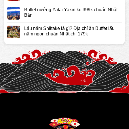
Buffet nướng Yatai Yakiniku 399k chuẩn Nhật
Bản
Lẩu nấm Shiitake là gì? Địa chỉ ăn Buffet lẩu
nấm ngon chuẩn Nhật chỉ 179k