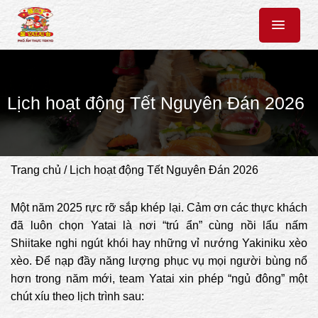
Chuyển
đến
nội
dung
Lịch hoạt động Tết Nguyên Đán 2026
Trang chủ
/
Lịch hoạt động Tết Nguyên Đán 2026
Một năm 2025 rực rỡ sắp khép lại. Cảm ơn các thực khách
đã luôn chọn Yatai là nơi “trú ẩn” cùng nồi lẩu nấm
Shiitake nghi ngút khói hay những vỉ nướng Yakiniku xèo
xèo. Để nạp đầy năng lượng phục vụ mọi người bùng nổ
hơn trong năm mới, team Yatai xin phép “ngủ đông” một
chút xíu theo lịch trình sau: