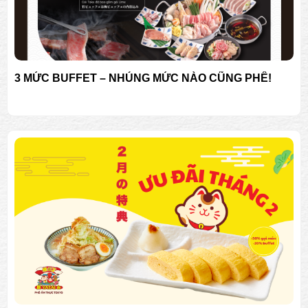
3 MỨC BUFFET – NHÚNG MỨC NÀO CŨNG PHÊ!