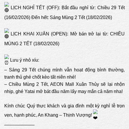
LỊCH NGHỈ TẾT (OFF): Bắt đầu nghỉ từ: Chiều 29 Tết
(16/02/2026) Đến hết: Sáng Mùng 2 Tết (18/02/2026)
LỊCH KHAI XUÂN (OPEN): Mở bán trở lại từ: CHIỀU
MÙNG 2 TẾT (18/02/2026)
Lưu ý nhỏ xíu:
– Sáng 29 Tết chúng mình vẫn hoạt động bình thường,
tranh thủ ghé chốt kèo tất niên nhé!
– Chiều Mùng 2 Tết, AEON Mall Xuân Thủy sẽ lại nhộn
nhịp, ghé Yatai mở bát đầu năm lấy may mắn cả năm nha!
Kính chúc Quý thực khách và gia đình một kỳ nghỉ lễ trọn
vẹn, hạnh phúc, An Khang – Thịnh Vượng!
——————–