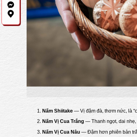
Nấm Shiitake
— Vị đậm đà, thơm nức, là “c
Nấm Vị Cua Trắng
— Thanh ngọt, dai nhẹ, 
Nấm Vị Cua Nâu
— Đậm hơn phiên bản trắ