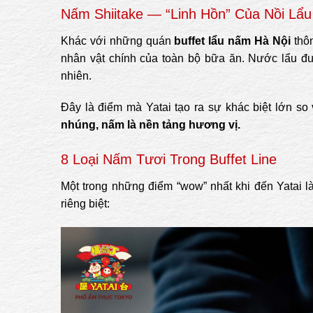
Nấm Shiitake — “Linh Hồn” Của Nồi Lẩu
Khác với những quán
buffet lẩu nấm Hà Nội
thôn
nhân vật chính của toàn bộ bữa ăn. Nước lẩu đư
nhiên.
Đây là điểm mà Yatai tạo ra sự khác biệt lớn so
nhúng, nấm là nền tảng hương vị.
8 Loại Nấm Tươi Trong Buffet Line
Một trong những điểm “wow” nhất khi đến Yatai là
riêng biệt: