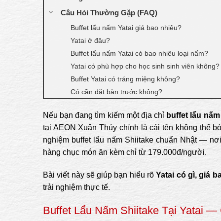
Câu Hỏi Thường Gặp (FAQ)
Buffet lẩu nấm Yatai giá bao nhiêu?
Yatai ở đâu?
Buffet lẩu nấm Yatai có bao nhiêu loại nấm?
Yatai có phù hợp cho học sinh sinh viên không?
Buffet Yatai có tráng miệng không?
Có cần đặt bàn trước không?
Nếu bạn đang tìm kiếm một địa chỉ
buffet lẩu nấm
tại AEON Xuân Thủy chính là cái tên không thể bỏ
nghiệm buffet lẩu nấm Shiitake chuẩn Nhật — nơi
hàng chục món ăn kèm chỉ từ 179.000đ/người.
Bài viết này sẽ giúp bạn hiểu rõ
Yatai có gì, giá 
trải nghiệm thực tế.
Buffet Lẩu Nấm Shiitake Tại Yatai —