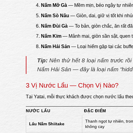
Nấm Mỡ Gà
— Mềm mịn, béo ngậy tự nhiên,
Nấm Sò Nâu
— Giòn, dai, giữ vị tốt khi nh
Nấm Đùi Gà
— To bản, giòn chắc, ăn rất đ
Nấm Kim
— Mảnh mai, giòn sần sật, quen 
Nấm Hải Sản
— Loại hiếm gặp tại các buffe
Tip:
Nên thử hết 8 loại nấm trước rồi
Nấm Hải Sản — đây là loại nấm “hidd
3 Vị Nước Lẩu — Chọn Vị Nào?
Tại Yatai, mỗi thực khách được chọn nước lẩu theo
NƯỚC LẨU
ĐẶC ĐIỂM
Thanh ngọt tự nhiên, tro
Lẩu Nấm Shiitake
không cay