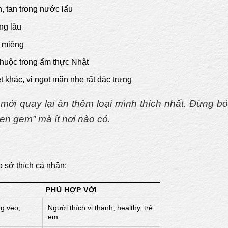
 tan trong nước lẩu
úng lâu
ã miệng
thuộc trong ẩm thực Nhật
t khác, vị ngọt mặn nhẹ rất đặc trưng
 mới quay lại ăn thêm loại mình thích nhất. Đừng bỏ
en gem” mà ít nơi nào có.
 sở thích cá nhân:
PHÙ HỢP VỚI
ng veo,
Người thích vị thanh, healthy, trẻ
em