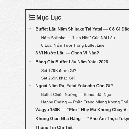
Mục Lục
Buffet Lẩu Nấm Shiitake Tại Yatai — Có Gì Đặc
Nấm Shiitake — “Linh Hồn” Của Nồi Lẩu
8 Loại Nấm Tươi Trong Buffet Line
3 Vị Nước Lẩu — Chọn Vị Nào?
Bảng Giá Buffet Lẩu Nấm Yatai 2026
Set 179K được Gì?
Set 269K khác Gì?
Ngoài Nấm Ra, Yatai Yokocho Còn Gì?
Buffet Chiên Nướng — Bonus Bất Ngờ
Happy Ending — Phần Tráng Miệng Không Thể
Wagyu 150K — “Flex” Nhẹ Mà Không Cháy Ví
Không Gian Nhà Hàng — “Phố Ẩm Thực Tokyo
Thông Tin Chi Tiết