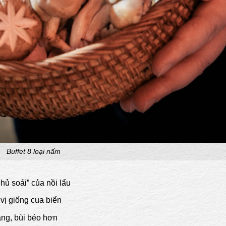
Buffet 8 loại nấm
hủ soái” của nồi lẩu
vị giống cua biển
ng, bùi béo hơn