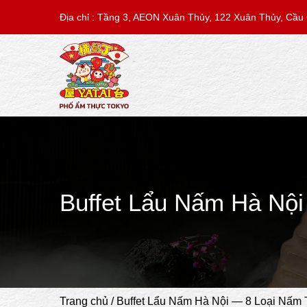
Chuyển
Địa chỉ : Tầng 3, AEON Xuân Thủy, 122 Xuân Thủy, Cầu 
đến
nội
dung
Buffet Lẩu Nấm Hà Nộ
Trang chủ
/
Buffet Lẩu Nấm Hà Nội — 8 Loại Nấm