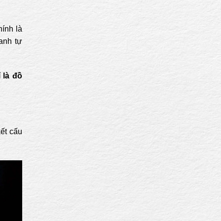
hính là
anh tự
 là đồ
ết cấu