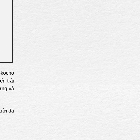
Yokocho
ến trải
ưng và
ười đã