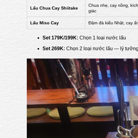
Chua nhẹ, cay nồng, kích 
Lẩu Chua Cay Shiitake
giác
Lẩu Miso Cay
Đậm đà kiểu Nhật, cay 
Set 179K/199K:
Chọn 1 loại nước lẩu
Set 269K:
Chọn 2 loại nước lẩu — lý tưởn