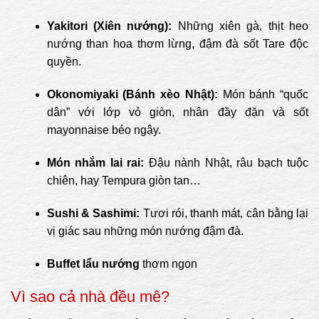
Yakitori (Xiên nướng):
Những xiên gà, thịt heo
nướng than hoa thơm lừng, đậm đà sốt Tare độc
quyền.
Okonomiyaki (Bánh xèo Nhật):
Món bánh “quốc
dân” với lớp vỏ giòn, nhân đầy đặn và sốt
mayonnaise béo ngậy.
Món nhắm lai rai:
Đậu nành Nhật, râu bạch tuộc
chiên, hay Tempura giòn tan…
Sushi & Sashimi:
Tươi rói, thanh mát, cân bằng lại
vị giác sau những món nướng đậm đà.
Buffet lẩu nướng
thơm ngon
Vì sao cả nhà đều mê?