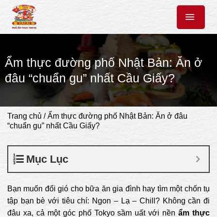
Chuyển
đến
nội
dung
Ẩm thực đường phố Nhật Bản: Ăn ở
đâu “chuẩn gu” nhất Cầu Giấy?
Trang chủ
/
Ẩm thực đường phố Nhật Bản: Ăn ở đâu
“chuẩn gu” nhất Cầu Giấy?
Mục Lục
Bạn muốn đổi gió cho bữa ăn gia đình hay tìm một chốn tụ
tập bạn bè với tiêu chí: Ngon – Lạ – Chill? Không cần đi
đâu xa, cả một góc phố Tokyo sầm uất với nền
ẩm thực