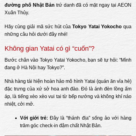
đường phố Nhật Bản
trứ danh đã có mặt ngay tại AEON
Xuân Thủy.
Hãy cùng giải mã sức hút của
Tokyo Yatai Yokocho
qua
những câu hỏi dưới đây nhé!
Không gian Yatai có gì “cuốn”?
Bước chân vào Tokyo Yatai Yokocho, bạn sẽ tự hỏi: “Mình
đang ở Hà Nội hay Tokyo?”.
Nhà hàng tái hiện hoàn hảo mô hình Yatai (quán ăn vỉa hè)
đặc trưng của xứ sở hoa anh đào. Đó là ánh đèn lồng ấm
áp, là tiếng xèo xèo vui tai từ bếp nướng và không khí náo
nhiệt, cởi mở.
Với giới trẻ:
Đây là “thánh địa” sống ảo với hàng
trăm góc check-in đậm chất Nhật Bản.