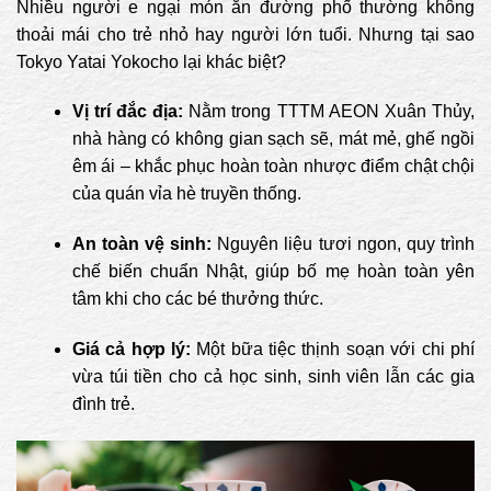
Nhiều người e ngại món ăn đường phố thường không
thoải mái cho trẻ nhỏ hay người lớn tuổi. Nhưng tại sao
Tokyo Yatai Yokocho lại khác biệt?
Vị trí đắc địa:
Nằm trong TTTM AEON Xuân Thủy,
nhà hàng có không gian sạch sẽ, mát mẻ, ghế ngồi
êm ái – khắc phục hoàn toàn nhược điểm chật chội
của quán vỉa hè truyền thống.
An toàn vệ sinh:
Nguyên liệu tươi ngon, quy trình
chế biến chuẩn Nhật, giúp bố mẹ hoàn toàn yên
tâm khi cho các bé thưởng thức.
Giá cả hợp lý:
Một bữa tiệc thịnh soạn với chi phí
vừa túi tiền cho cả học sinh, sinh viên lẫn các gia
đình trẻ.