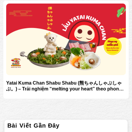
Yatai Kuma Chan Shabu Shabu (熊ちゃんしゃぶしゃ
ぶ。) – Trải nghiệm “melting your heart” theo phong
cách Nhật Bản tại Aeon Mall Xuân Thủy
Bài Viết Gần Đây